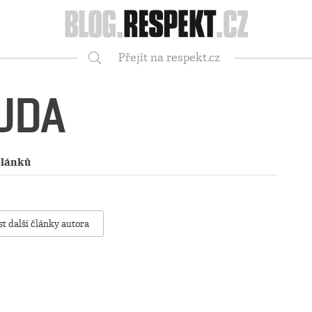
Respekt
Přejít na respekt.cz
Vyhledávání
UDA
článků
st další články autora