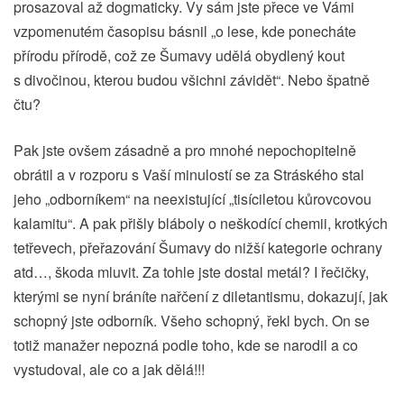
prosazoval až dogmaticky. Vy sám jste přece ve Vámi
vzpomenutém časopisu básnil „o lese, kde ponecháte
přírodu přírodě, což ze Šumavy udělá obydlený kout
s divočinou, kterou budou všichni závidět“. Nebo špatně
čtu?
Pak jste ovšem zásadně a pro mnohé nepochopitelně
obrátil a v rozporu s Vaší minulostí se za Stráského stal
jeho „odborníkem“ na neexistující „tisíciletou kůrovcovou
kalamitu“. A pak přišly bláboly o neškodící chemii, krotkých
tetřevech, přeřazování Šumavy do nižší kategorie ochrany
atd…, škoda mluvit. Za tohle jste dostal metál? I řečičky,
kterými se nyní bráníte nařčení z diletantismu, dokazují, jak
schopný jste odborník. Všeho schopný, řekl bych. On se
totiž manažer nepozná podle toho, kde se narodil a co
vystudoval, ale co a jak dělá!!!