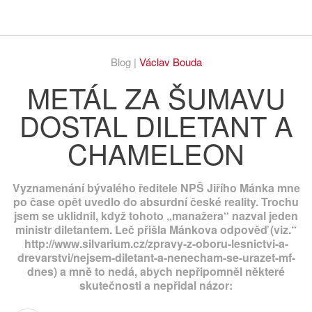
Respekt
Vy
Blog |
Václav Bouda
METÁL ZA ŠUMAVU
DOSTAL DILETANT A
CHAMELEON
Vyznamenání bývalého ředitele NPŠ Jiřího Mánka mne
po čase opět uvedlo do absurdní české reality. Trochu
jsem se uklidnil, když tohoto „manažera“ nazval jeden
ministr diletantem. Leč přišla Mánkova odpověď (viz.“
http://www.silvarium.cz/zpravy-z-oboru-lesnictvi-a-
drevarstvi/nejsem-diletant-a-nenecham-se-urazet-mf-
dnes) a mně to nedá, abych nepřipomněl některé
skutečnosti a nepřidal názor: