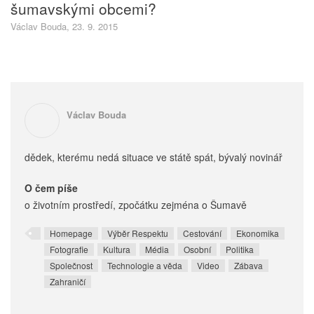
šumavskými obcemi?
Václav Bouda, 23. 9. 2015
Václav Bouda
dědek, kterému nedá situace ve státě spát, bývalý novinář
O čem píše
o životním prostředí, zpočátku zejména o Šumavě
Homepage
Výběr Respektu
Cestování
Ekonomika
Fotografie
Kultura
Média
Osobní
Politika
Společnost
Technologie a věda
Video
Zábava
Zahraničí