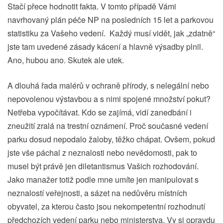
Stačí přece hodnotit fakta. V tomto případě Vámi
navrhovaný plán péče NP na posledních 15 let a parkovou
statistiku za Vašeho vedení. Každý musí vidět, jak „zdatně“
jste tam uvedené zásady kácení a hlavně výsadby plnil.
Ano, hubou ano. Skutek ale utek.
A dlouhá řada malérů v ochraně přírody, s nelegální nebo
nepovolenou výstavbou a s nimi spojené množství pokut?
Netřeba vypočítávat. Kdo se zajímá, vidí zanedbání i
zneužití zralá na trestní oznámení. Proč současné vedení
parku dosud nepodalo žaloby, těžko chápat. Ovšem, pokud
jste vše páchal z neznalosti nebo nevědomosti, pak to
musel být právě jen diletantismus Vašich rozhodování.
Jako manažer totiž podle mne umíte jen manipulovat s
neznalostí veřejnosti, a sázet na nedůvěru místních
obyvatel, za kterou často jsou nekompetentní rozhodnutí
předchozích vedení parku nebo ministerstva. Vy si opravdu