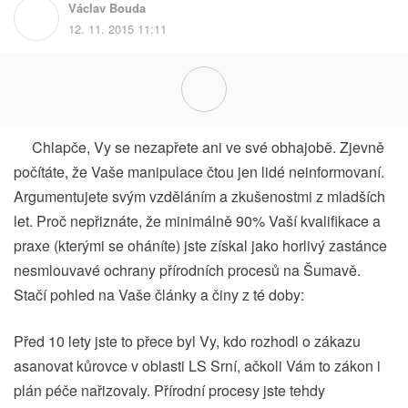
Václav Bouda
12. 11. 2015 11:11
Chlapče, Vy se nezapřete ani ve své obhajobě. Zjevně
počítáte, že Vaše manipulace čtou jen lidé neinformovaní.
Argumentujete svým vzděláním a zkušenostmi z mladších
let. Proč nepřiznáte, že minimálně 90% Vaší kvalifikace a
praxe (kterými se oháníte) jste získal jako horlivý zastánce
nesmlouvavé ochrany přírodních procesů na Šumavě.
Stačí pohled na Vaše články a činy z té doby:
Před 10 lety jste to přece byl Vy, kdo rozhodl o zákazu
asanovat kůrovce v oblasti LS Srní, ačkoli Vám to zákon i
plán péče nařizovaly. Přírodní procesy jste tehdy